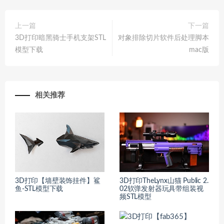
上一篇
下一篇
3D打印暗黑骑士手机支架STL
对象排除切片软件后处理脚本
模型下载
mac版
相关推荐
3D打印【墙壁装饰挂件】鲨
3D打印TheLynx山猫 Public 2.
鱼-STL模型下载
02软弹发射器玩具带组装视
频STL模型