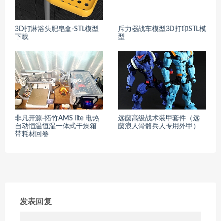
3D打淋浴头肥皂盒-STL模型
斥力器战车模型3D打印STL模
下载
型
非凡开源-拓竹AMS lite 电热
远藤高级战术装甲套件（远
自动恒温恒湿一体式干燥箱
藤浪人骨骼兵人专用外甲）
带耗材回卷
发表回复