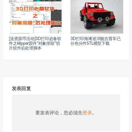
[送资源币活动]3D打印必备软
3D打印海滩巡洋舰吉普车已
件之klipper固件“对象排除”切
分色分件STL模型下载
片软件后处理脚本
发表回复
要发表评论，您必须先
登录
。