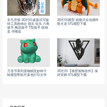
非凡开源-3D打印桌面式可旋
3D打印模型 铰接式全动摆件
转工具收纳台 批头 钻头 六角
喷火龙 STL模型下载
扳手 梅花扳手 T型扳手 收纳
盒 存储盒
万圣节系列宠物精灵妙种子
3D打印【墙壁装饰挂件】保
蛙模型带拓竹多色打印文件
持安静-STL模型下载