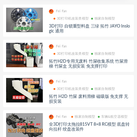
Fei Fan
3D打印机改装类模型
独家自制模型
3D打印 自锁重型料盘 三绿 拓竹 JAYO Inslo
gic 通用
Fei Fan
3D打印机改装类模型
独家自制模型
拓竹H2D专用无废料 竹屎收集系统 竹屎滑
梯 竹屎盒 无损安装 免支撑打印
Fei Fan
3D打印机改装类模型
独家自制模型
拓竹 H2D 竹屎 废料滑梯 磁吸版 免支撑 无
损安装
Fei Fan
独家自制模型
车辆&航空器模型
全3D打印太拖拉815VT 8×8 RC模型 底盘转
向拉杆 绞盘改装件