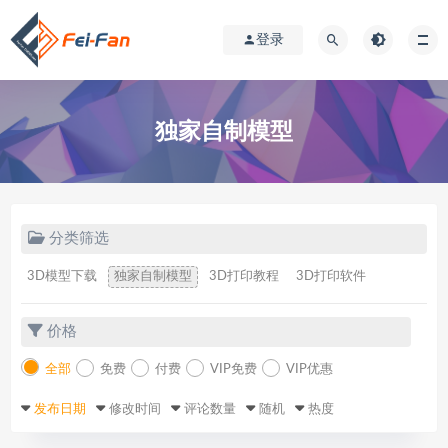
登录
独家自制模型
分类筛选
3D模型下载
独家自制模型
3D打印教程
3D打印软件
价格
全部
免费
付费
VIP免费
VIP优惠
发布日期
修改时间
评论数量
随机
热度