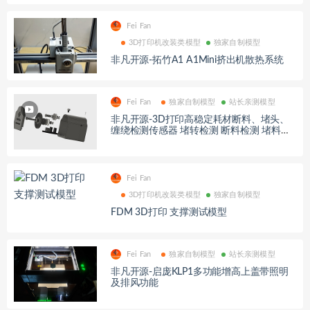
Fei Fan
3D打印机改装类模型
独家自制模型
非凡开源-拓竹A1 A1Mini挤出机散热系统
Fei Fan
独家自制模型
站长亲测模型
非凡开源-3D打印高稳定耗材断料、堵头、
缠绕检测传感器 堵转检测 断料检测 堵料检
测
Fei Fan
3D打印机改装类模型
独家自制模型
FDM 3D打印 支撑测试模型
Fei Fan
独家自制模型
站长亲测模型
非凡开源-启庞KLP1多功能增高上盖带照明
及排风功能