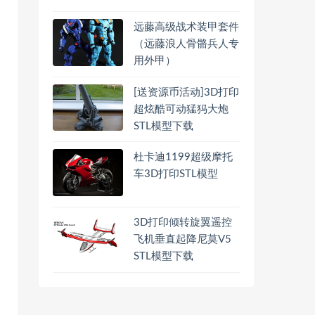
远藤高级战术装甲套件
（远藤浪人骨骼兵人专
用外甲）
[送资源币活动]3D打印
超炫酷可动猛犸大炮
STL模型下载
杜卡迪1199超级摩托
车3D打印STL模型
3D打印倾转旋翼遥控
飞机垂直起降尼莫V5
STL模型下载