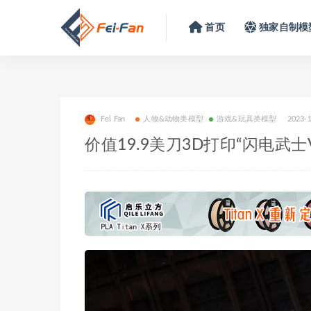
首页
独家自制模
Fei Fan
人物&动物类模型
游戏&玩具类模型
2023-
价值19.9美刀3D打印“闪电武