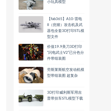
小玩具模型
【fab365】A10-雷电
II（疣猪）攻击机及武
器包全套3D打印STL模
型文件
价值19.9美刀3D打印
“闪电武士V2”已分色分
件带组装图
劳斯莱斯航空发动机模
型带组装图 超复杂
3D打印威利斯军用吉
普带挂车STL模型下载