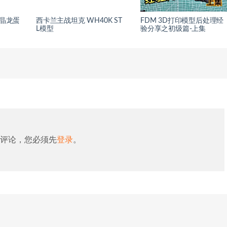
水晶龙蛋
西卡兰主战坦克 WH40K ST
FDM 3D打印模型后处理经
L模型
验分享之初级篇-上集
评论，您必须先
登录
。