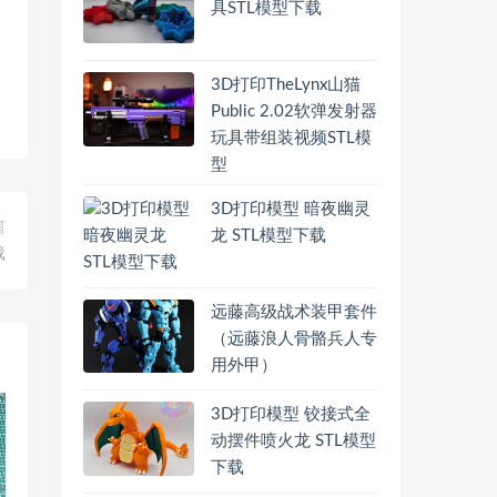
具STL模型下载
3D打印TheLynx山猫
Public 2.02软弹发射器
玩具带组装视频STL模
型
3D打印模型 暗夜幽灵
篇
龙 STL模型下载
载
远藤高级战术装甲套件
（远藤浪人骨骼兵人专
用外甲）
3D打印模型 铰接式全
动摆件喷火龙 STL模型
下载