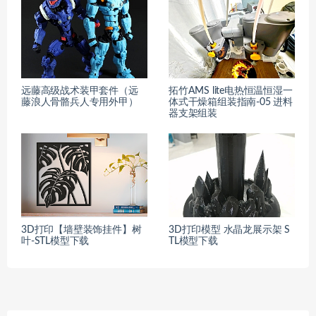
远藤高级战术装甲套件（远
拓竹AMS lite电热恒温恒湿一
藤浪人骨骼兵人专用外甲）
体式干燥箱组装指南-05 进料
器支架组装
3D打印【墙壁装饰挂件】树
3D打印模型 水晶龙展示架 S
叶-STL模型下载
TL模型下载