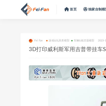
首页
独家自制模
Fei Fan
游戏&玩具类模型
车辆&航空器模型
2023-
3D打印威利斯军用吉普带挂车S