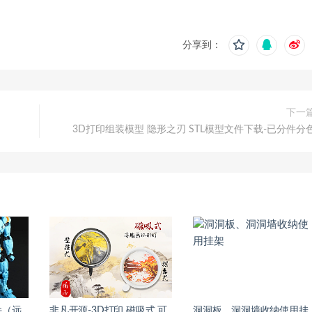
分享到：
下一
3D打印组装模型 隐形之刃 STL模型文件下载-已分件分
件（远
非凡开源-3D打印 磁吸式 可
洞洞板、洞洞墙收纳使用挂