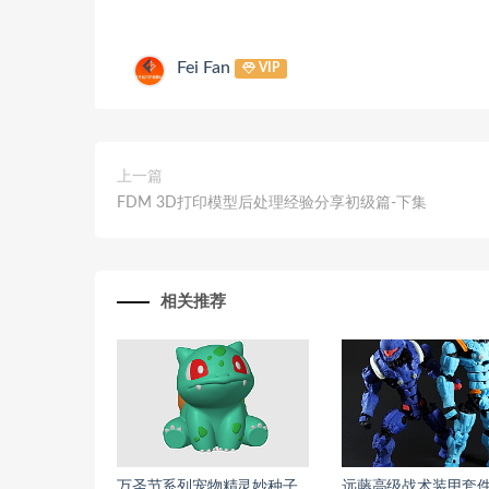
Fei Fan
VIP
上一篇
FDM 3D打印模型后处理经验分享初级篇-下集
相关推荐
万圣节系列宠物精灵妙种子
远藤高级战术装甲套