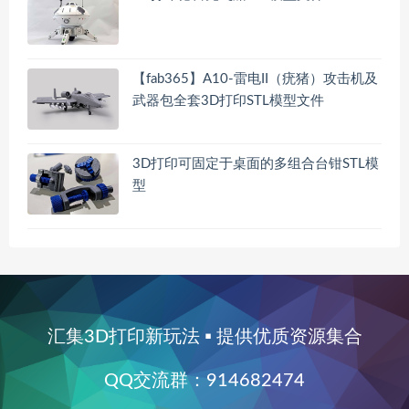
【fab365】A10-雷电II（疣猪）攻击机及
武器包全套3D打印STL模型文件
3D打印可固定于桌面的多组合台钳STL模
型
汇集3D打印新玩法 ▪ 提供优质资源集合
QQ交流群：914682474