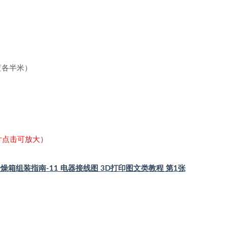
 蓝各半米）
）
片点击可放大）