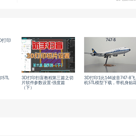
STL
3D打印扫盲教程第三篇之切
3D打印1比144波音747-8飞
片软件参数设置-强度篇
机STL模型下载，带机身贴
（下）