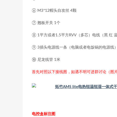
⑥ M3*12帽头自攻丝 4颗
⑦ 翘板开关 1个
⑧ 1平方或者1.5平方RVV（多芯）电线（黑 红
⑨ 3插头电源线一条（电脑或者电饭锅的电源线
⑩ 尼龙线管 1米
首先对照以下接线图，如遇不明可进群讨论（图
电控盒标注图