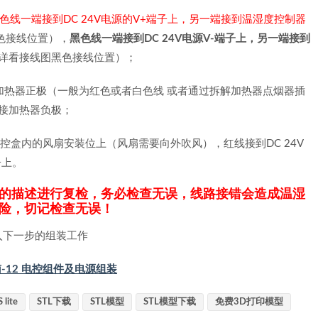
色线一端接到DC 24V电源的V+端子上，另一端接到温湿度控制器
色接线位置），
黑色线一端接到DC 24V电源V-端子上，另一端接到
详看接线图黑色接线位置）；
加热器正极（一般为红色或者白色线 或者通过拆解加热器点烟器插
接加热器负极；
到电控盒内的风扇安装位上（风扇需要向外吹风），红线接到DC 24V
子上。
的描述进行复检，务必检查无误，线路接错会造成温湿
险，切记检查无误！
入下一步的组装工作
南-12 电控组件及电源组装
 lite
STL下载
STL模型
STL模型下载
免费3D打印模型