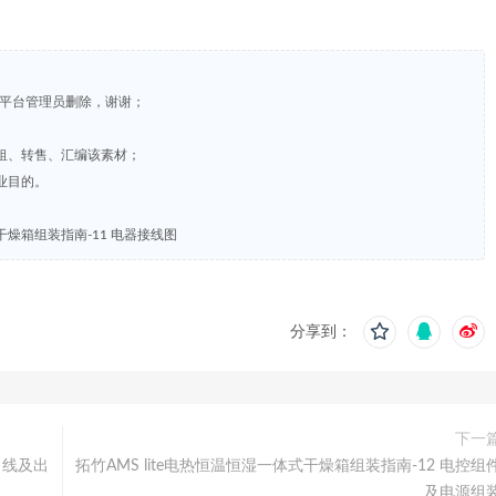
系平台管理员删除，谢谢；
租、转售、汇编该素材；
业目的。
式干燥箱组装指南-11 电器接线图
分享到：
下一
出线及出
拓竹AMS lite电热恒温恒湿一体式干燥箱组装指南-12 电控组
及电源组