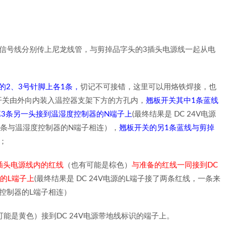
信号线分别传上尼龙线管，与剪掉品字头的3插头电源线一起从电
的2、3号针脚上各1条，
切记不可接错，这里可以用烙铁焊接，也
开关由外向内装入温控器支架下方的方孔内，
翘板开关其中1条蓝线
，第3条另一头接到温湿度控制器的N端子上
(最终结果是 DC 24V电源
条与温湿度控制器的N端子相连），
翘板开关的另1条蓝线与剪掉
；
3插头电源线内的红线
（也有可能是棕色）
与准备的红线一同接到DC
的L端子上
(最终结果是 DC 24V电源的L端子接了两条红线，一条来
控制器的L端子相连）
能是黄色）接到DC 24V电源带地线标识的端子上。