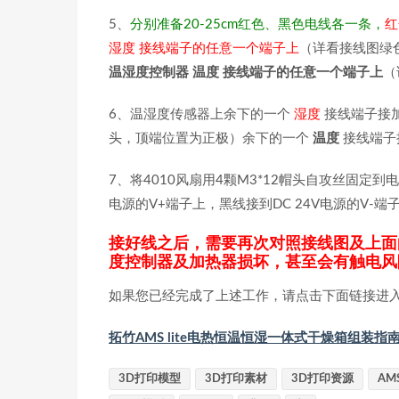
5、
分别准备20-25cm红色、黑色电线各一条，
红
湿度 接线端子的任意一个端子上
（详看接线图绿
温湿度控制器 温度 接线端子的任意一个端子上
（
6、温湿度传感器上余下的一个
湿度
接线端子接
头，顶端位置为正极）余下的一个
温度
接线端子
7、将4010风扇用4颗M3*12帽头自攻丝固定
电源的V+端子上，黑线接到DC 24V电源的V-端
接好线之后，需要再次对照接线图及上面
度控制器及加热器损坏，甚至会有触电风
如果您已经完成了上述工作，请点击下面链接进
拓竹AMS lite电热恒温恒湿一体式干燥箱组装指
3D打印模型
3D打印素材
3D打印资源
AMS