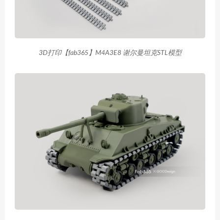
3D打印【fab365】M4A3E8 谢尔曼坦克STL模型