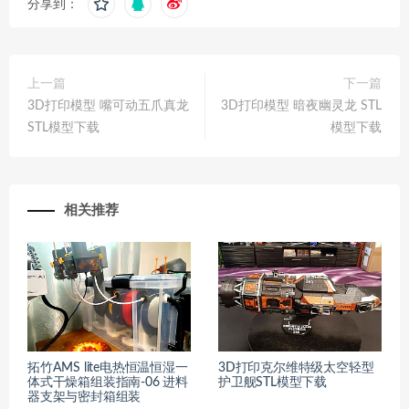
分享到：
上一篇
下一篇
3D打印模型 嘴可动五爪真龙
3D打印模型 暗夜幽灵龙 STL
STL模型下载
模型下载
相关推荐
拓竹AMS lite电热恒温恒湿一
3D打印克尔维特级太空轻型
体式干燥箱组装指南-06 进料
护卫舰STL模型下载
器支架与密封箱组装