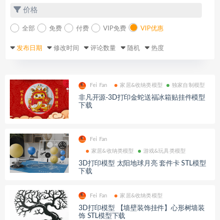
价格
全部
免费
付费
VIP免费
VIP优惠
发布日期
修改时间
评论数量
随机
热度
Fei Fan
家居&收纳类模型
独家自制模型
非凡开源-3D打印金蛇送福冰箱贴挂件模型
下载
Fei Fan
家居&收纳类模型
游戏&玩具类模型
3D打印模型 太阳地球月亮 套件卡 STL模型
下载
Fei Fan
家居&收纳类模型
3D打印模型 【墙壁装饰挂件】心形树墙装
饰 STL模型下载