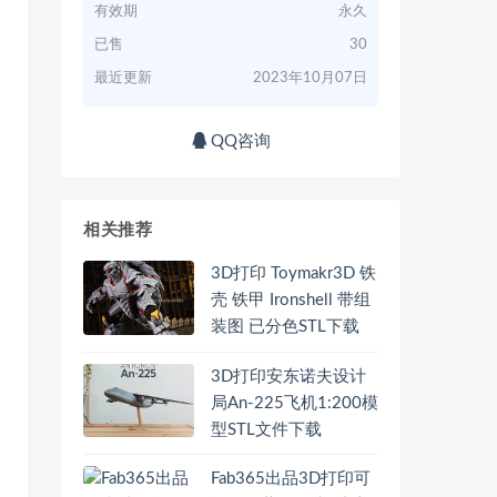
有效期
永久
已售
30
最近更新
2023年10月07日
QQ咨询
相关推荐
3D打印 Toymakr3D 铁
壳 铁甲 Ironshell 带组
装图 已分色STL下载
3D打印安东诺夫设计
局An-225飞机1:200模
型STL文件下载
Fab365出品3D打印可