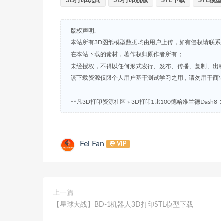
3D打印玩具
3D打印航模
STL下载
STL模
版权声明:
本站所有3D图纸模型数据均由用户上传，如有侵权请联
在本站下载的素材，著作权归原作者所有；
未经授权，不得以任何形式发行、发布、传播、复制、出
该下载资源仅限个人用户基于测试学习之用，请勿用于商
非凡3D打印资源社区
»
3D打印1比100德哈维兰德Dash
Fei Fan
VIP
上一篇
【星球大战】BD-1机器人3D打印STL模型下载