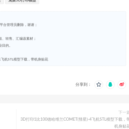
型
免费3D打印模型
系平台管理员删除，谢谢；
租、转售、汇编该素材；
业目的。
8-1飞机STL模型下载，带机身贴花
分享到：
下一
3D打印1比100德哈维兰COMET(彗星)-4飞机STL模型下载，
机身贴