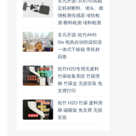
非凡开源-3D打印高稳
定耗材断料、堵头、缠
绕检测传感器 堵转检
测 断料检测 堵料检测
非凡开源-拓竹AMS
lite 电热自动恒温恒湿
一体式干燥箱 带耗材
回卷
拓竹H2D专用无废料
竹屎收集系统 竹屎滑
梯 竹屎盒 无损安装 免
支撑打印
拓竹 H2D 竹屎 废料滑
梯 磁吸版 免支撑 无损
安装