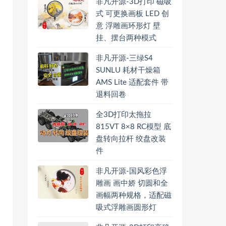
非凡开源-3D打印 磁吸
式 可更换画板 LED 创
意 浮雕画环形灯 壁
挂、摆台两种模式
非凡开源-三绿S4
SUNLU 耗材干燥箱
AMS Lite 适配套件 带
退料回卷
全3D打印太拖拉
815VT 8×8 RC模型 底
盘转向拉杆 绞盘改装
件
非凡开源-国风彩色浮
雕画 画中娇 切圆和全
画幅两种规格，适配磁
吸式浮雕画圆形灯