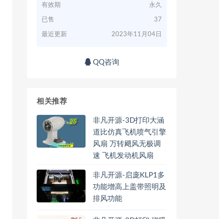
有效期
永久
已售
37
最近更新
2023年11月04日
QQ咨询
相关推荐
非凡开源-3D打印大涵
道比仿真飞机喷气引擎
风扇 万转飓风无极调
速 飞机发动机风扇
非凡开源-启庞KLP1多
功能增高上盖带照明及
排风功能