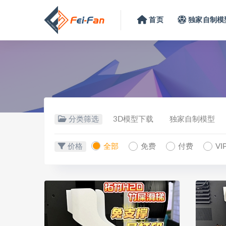
首页
独家自制模
分类筛选
3D模型下载
独家自制模型
价格
全部
免费
付费
V