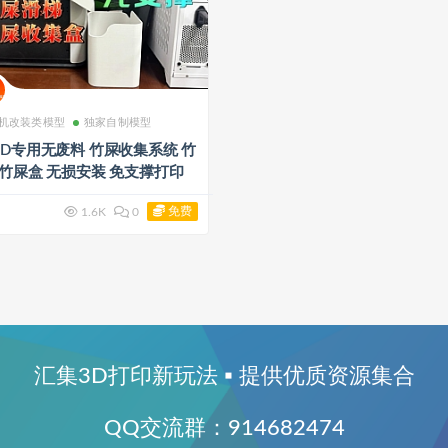
印机改装类模型
独家自制模型
2D专用无废料 竹屎收集系统 竹
 竹屎盒 无损安装 免支撑打印
免费
1.6K
0
汇集3D打印新玩法 ▪ 提供优质资源集合
QQ交流群：914682474