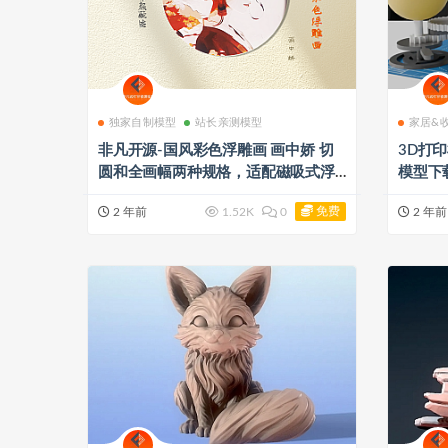
独家自制模型
站长亲测模型
家居&
非凡开源-国风彩色浮雕画 画中娇 切
3D打印模
圆和全画幅两种规格，适配磁吸式浮
模型下
雕画圆形灯
免费
2 年前
1.52K
0
2 年前