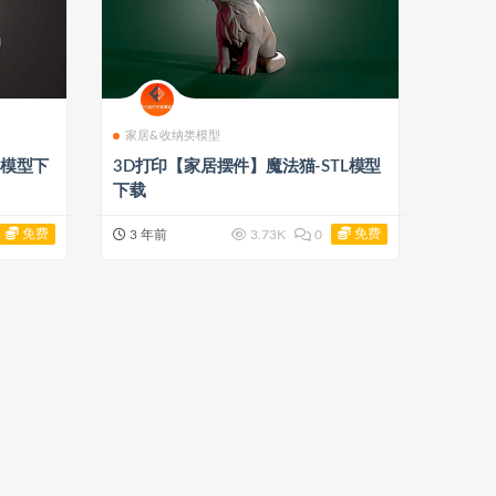
家居&收纳类模型
L模型下
3D打印【家居摆件】魔法猫-STL模型
下载
免费
免费
3 年前
3.73K
0