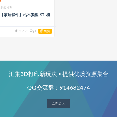
收纳类模型
印【家居摆件】枯木狐狸-STL模
免费
2.78K
1
汇集3D打印新玩法 ▪ 提供优质资源集合
QQ交流群：914682474
立即加入