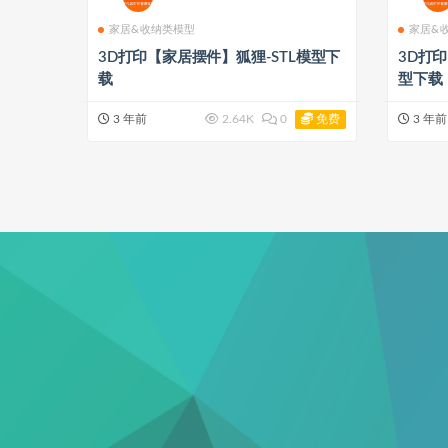
家居&收纳类模型
家居&
3D打印【家居摆件】狐狸-STL模型下
3D打
载
型下载
免费
3 年前
2.64K
0
3 年前