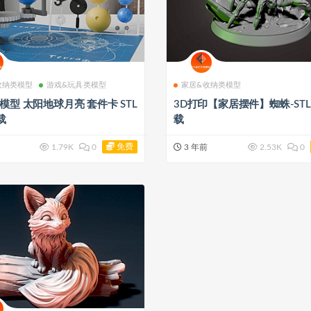
收纳类模型
游戏&玩具类模型
家居&收纳类模型
型 太阳地球月亮 套件卡 STL
3D打印【家居摆件】蜘蛛-ST
载
载
免费
1.79K
0
3 年前
2.53K
0