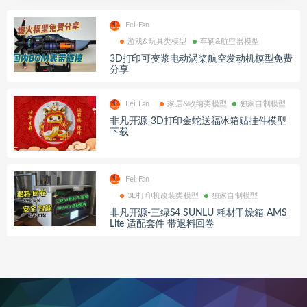
Fei Fan
游戏&玩具类模型
车辆&航空器模型
3D打印可变浆电动涡桨航空发动机模型免费
分享
Fei Fan
家居&收纳类模型
独家自制模型
非凡开源-3D打印金蛇送福冰箱贴挂件模型
下载
Fei Fan
3D打印机改装类模型
独家自制模型
非凡开源-三绿S4 SUNLU 耗材干燥箱 AMS
Lite 适配套件 带退料回卷